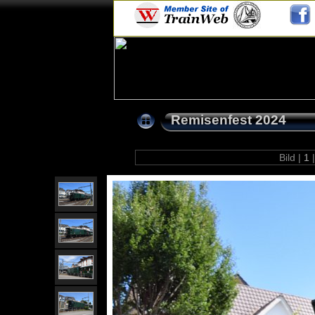
Remisenfest 2024
Bild |
1
|