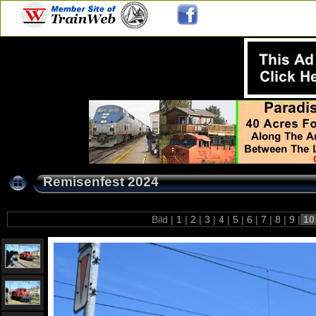
Remisenfest 2024
Bild |
1
|
2
|
3
|
4
|
5
|
6
|
7
|
8
|
9
|
1