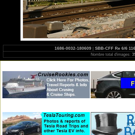
1686-0032-180609
|
SBB-CFF Re 6/6 116
Nombre total d'images:
3