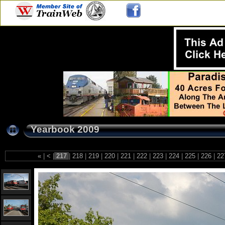
Yearbook 2009
«
|
<
|
217
|
218
|
219
|
220
|
221
|
222
|
223
|
224
|
225
|
226
|
22