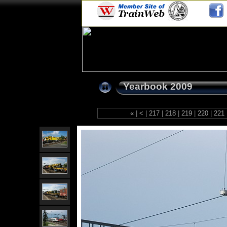
Yearbook 2009
«
|
<
|
217
|
218
|
219
|
220
|
221