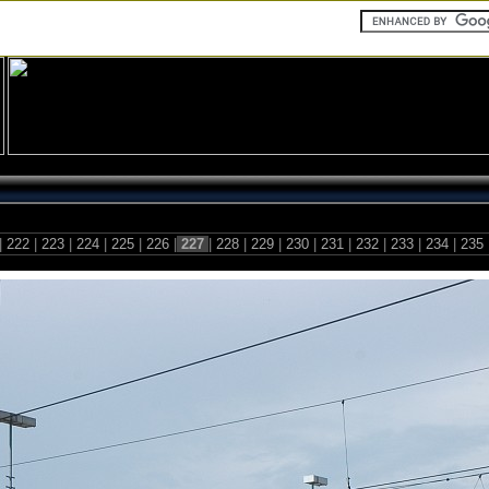
|
222
|
223
|
224
|
225
|
226
|
227
|
228
|
229
|
230
|
231
|
232
|
233
|
234
|
235