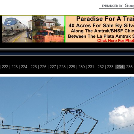
|
222
|
223
|
224
|
225
|
226
|
227
|
228
|
229
|
230
|
231
|
232
|
233
|
234
|
235