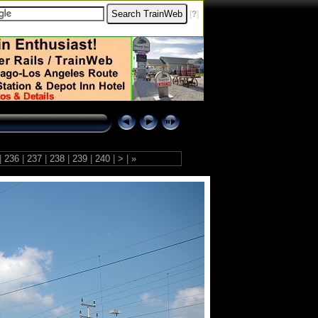
[
?
]
|
236
|
237
|
238
|
239
|
240
|
>
|
»