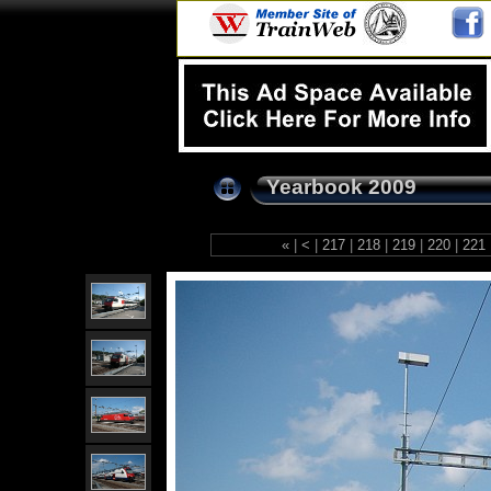
Yearbook 2009
«
|
<
|
217
|
218
|
219
|
220
|
221