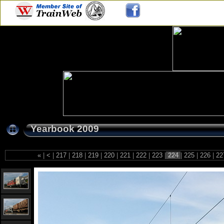
Yearbook 2009
«
|
<
|
217
|
218
|
219
|
220
|
221
|
222
|
223
|
224
|
225
|
226
|
22