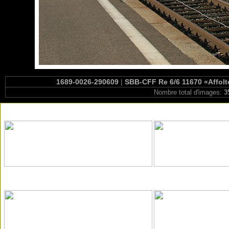
1689-0026-290609
|
SBB-CFF Re 6/6 11670 «Affolte
Nombre total d'images:
3