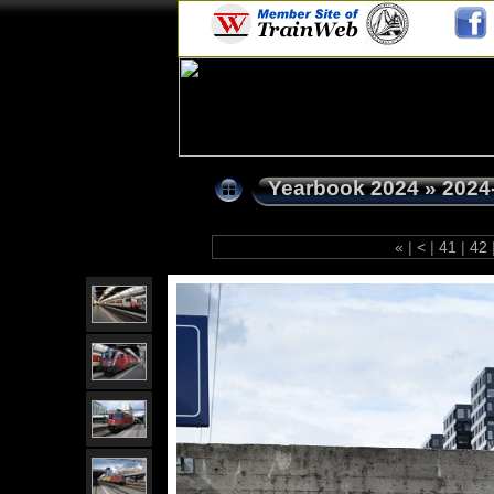
Yearbook 2024
»
2024
«
|
<
|
41
|
42