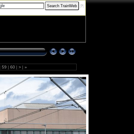
[
?
]
|
59
|
60
|
>
|
»