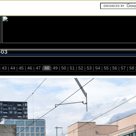
-03
|
43
|
44
|
45
|
46
|
47
|
48
|
49
|
50
|
51
|
52
|
53
|
54
|
55
|
56
|
57
|
58