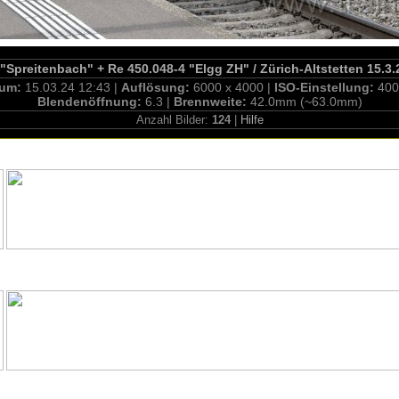
Spreitenbach" + Re 450.048-4 "Elgg ZH" / Zürich-Altstetten 15.3.
tum:
15.03.24 12:43 |
Auflösung:
6000 x 4000 |
ISO-Einstellung:
400
Blendenöffnung:
6.3 |
Brennweite:
42.0mm (~63.0mm)
Anzahl Bilder:
124
|
Hilfe