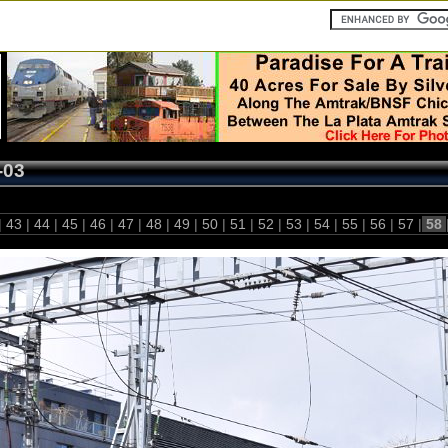
-03
|
43
|
44
|
45
|
46
|
47
|
48
|
49
|
50
|
51
|
52
|
53
|
54
|
55
|
56
|
57
|
58