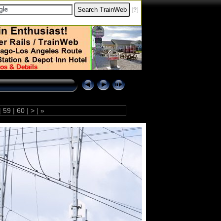
[
?
]
|
59
|
60
|
>
|
»