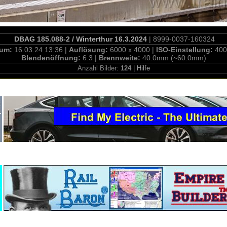
DBAG 185.088-2 / Winterthur 16.3.2024
| 8999-0037-160324
tum:
16.03.24 13:36 |
Auflösung:
6000 x 4000 |
ISO-Einstellung:
400
Blendenöffnung:
6.3 |
Brennweite:
40.0mm (~60.0mm)
Anzahl Bilder:
124
|
Hilfe