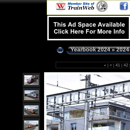
Yearbook 2024
»
2024
«
|
<
|
41
|
42