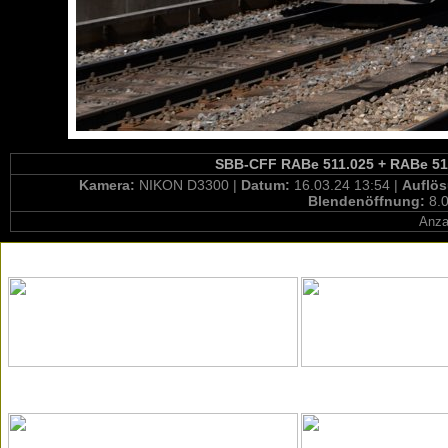
SBB-CFF RABe 511.025 + RABe 512.
Kamera:
NIKON D3300 |
Datum:
16.03.24 13:54 |
Auflö
Blendenöffnung:
8.0
Anza