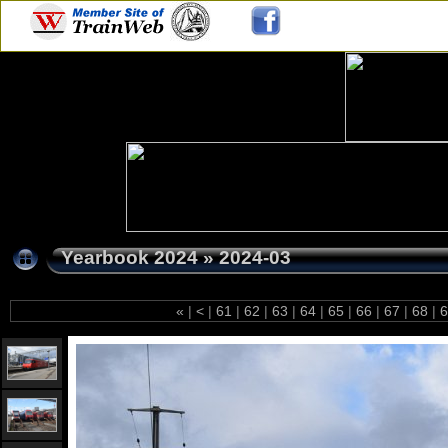
Yearbook 2024
»
2024-03
«
|
<
|
61
|
62
|
63
|
64
|
65
|
66
|
67
|
68
|
6