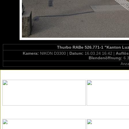
Thurbo RABe 526.771-1 "Kanton Luze
Kamera:
NIKON D3300 |
Datum:
16.03.24 16:42 |
Auflö
Blendenöffnung:
6.3
Anza