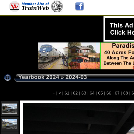
Yearbook 2024
»
2024-03
«
|
<
|
61
|
62
|
63
|
64
|
65
|
66
|
67
|
68
|
6