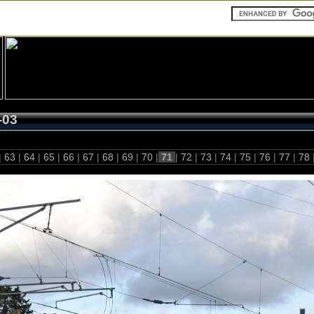
-03
|
63
|
64
|
65
|
66
|
67
|
68
|
69
|
70
|
71
|
72
|
73
|
74
|
75
|
76
|
77
|
78