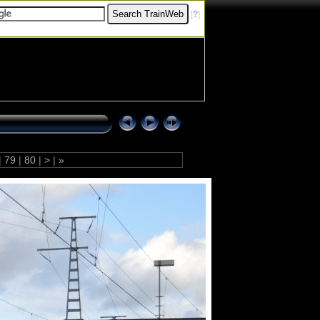
[
?
]
|
79
|
80
|
>
|
»