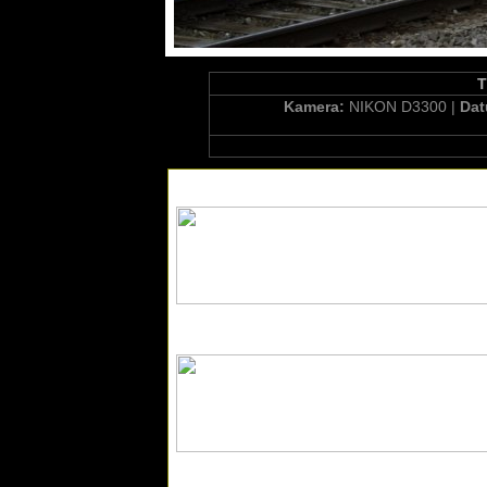
T
Kamera:
NIKON D3300 |
Da