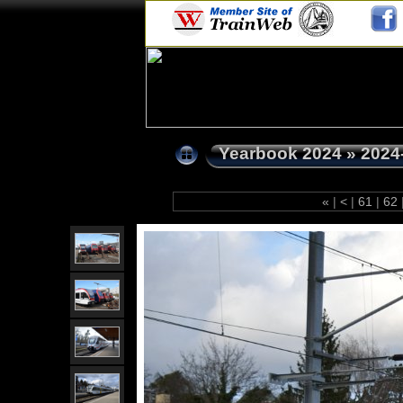
Yearbook 2024
»
2024
«
|
<
|
61
|
62