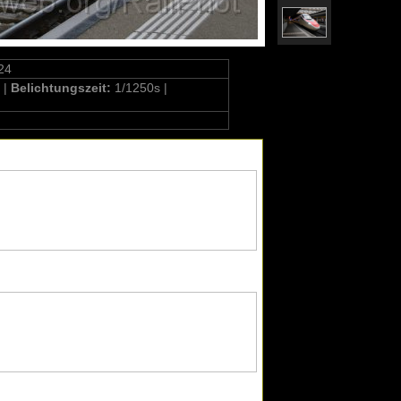
24
 |
Belichtungszeit:
1/1250s |