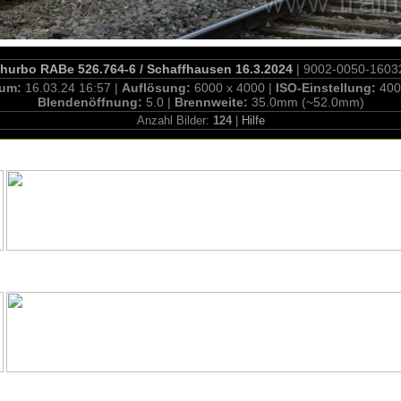
hurbo RABe 526.764-6 / Schaffhausen 16.3.2024
| 9002-0050-1603
tum:
16.03.24 16:57 |
Auflösung:
6000 x 4000 |
ISO-Einstellung:
400
Blendenöffnung:
5.0 |
Brennweite:
35.0mm (~52.0mm)
Anzahl Bilder:
124
|
Hilfe