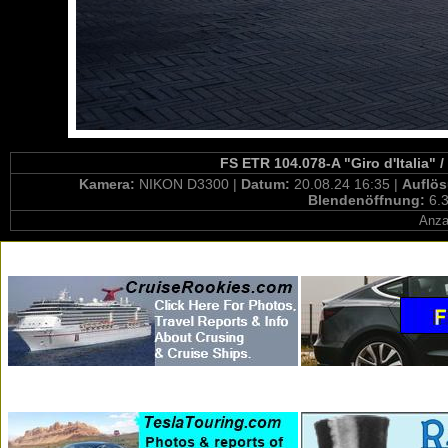
FS ETR 104.078-A "Giro d'Italia" 
Kamera:
NIKON D3300 |
Datum:
20.08.24 16:35 |
Auflö
Blendenöffnung:
6.3
Anza