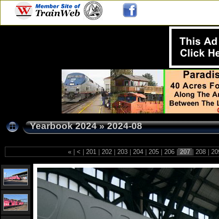
Yearbook 2024
»
2024-08
«
|
<
|
201
|
202
|
203
|
204
|
205
|
206
|
207
|
208
|
20