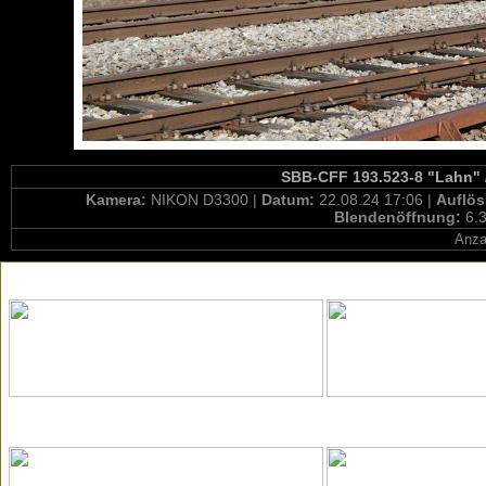
SBB-CFF 193.523-8 "Lahn" 
Kamera:
NIKON D3300 |
Datum:
22.08.24 17:06 |
Auflö
Blendenöffnung:
6.3
Anza