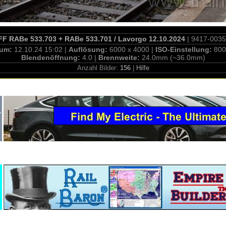
F RABe 533.703 + RABe 533.701 / Lavorgo 12.10.2024
| 9417-003
tum:
12.10.24 15:02 |
Auflösung:
6000 x 4000 |
ISO-Einstellung:
800
Blendenöffnung:
4.0 |
Brennweite:
24.0mm (~36.0mm)
Anzahl Bilder:
156
|
Hilfe