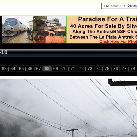
-10
|
63
|
64
|
65
|
66
|
67
|
68
|
69
|
70
|
71
|
72
|
73
|
74
|
75
|
76
|
77
|
78