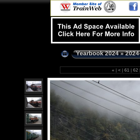
Yearbook 2024
»
2024
«
|
<
|
61
|
62