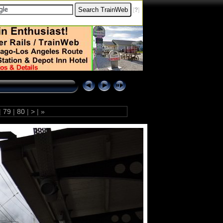
[
?
]
|
79
|
80
|
>
|
»