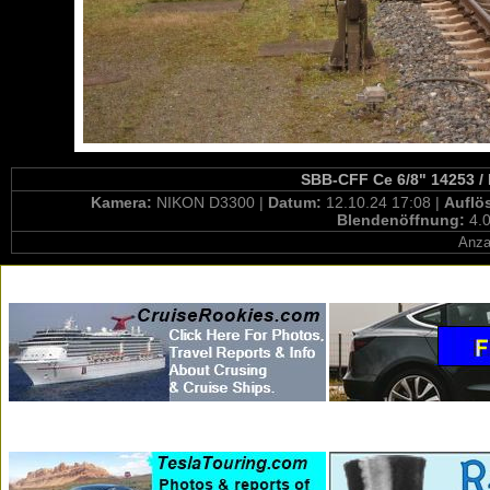
SBB-CFF Ce 6/8" 14253 / 
Kamera:
NIKON D3300 |
Datum:
12.10.24 17:08 |
Auflö
Blendenöffnung:
4.0
Anza