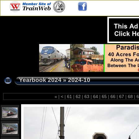
Yearbook 2024
»
2024-10
«
|
<
|
61
|
62
|
63
|
64
|
65
|
66
|
67
|
68
|
6