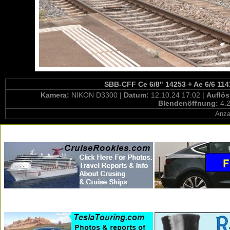
SBB-CFF Ce 6/8" 14253 + Ae 6/6 1141
Kamera:
NIKON D3300 |
Datum:
12.10.24 17:02 |
Auflö
Blendenöffnung:
4.2
Anza