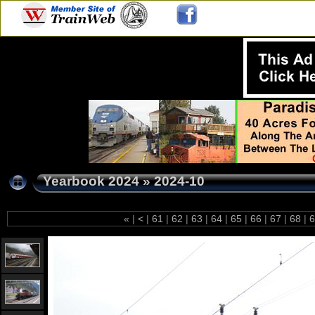
Yearbook 2024
»
2024-10
«
|
<
|
61
|
62
|
63
|
64
|
65
|
66
|
67
|
68
|
6