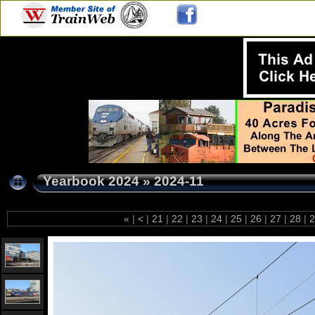
Yearbook 2024
»
2024-11
«
|
<
|
21
|
22
|
23
|
24
|
25
|
26
|
27
|
28
|
2