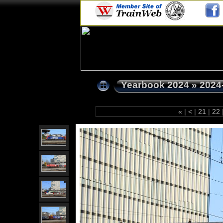
Yearbook 2024
»
2024
«
|
<
|
21
|
22