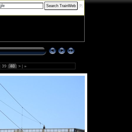
[
?
]
|
39
|
40
|
>
|
»