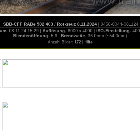
SBB-CFF RABe 502.403 / Rotkreuz 8.11.2024
| 9458-0044-081124
tum:
08.11.24 15:29 |
Auflösung:
6000 x 4000 |
ISO-Einstellung:
400
Blendenöffnung:
5.6 |
Brennweite:
36.0mm (~54.0mm)
Anzahl Bilder:
172
|
Hilfe