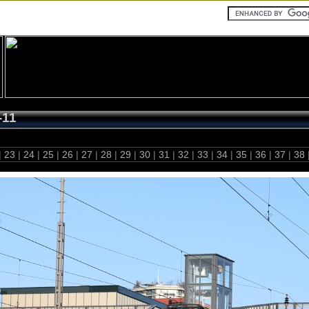
-11
|
23
|
24
|
25
|
26
|
27
|
28
|
29
|
30
|
31
|
32
|
33
|
34
|
35
|
36
|
37
|
38