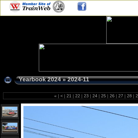
Yearbook 2024
»
2024-11
«
|
<
|
21
|
22
|
23
|
24
|
25
|
26
|
27
|
28
|
2