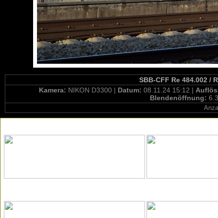
SBB-CFF Re 484.002 / R
Kamera:
NIKON D3300 |
Datum:
08.11.24 15:12 |
Auflö
Blendenöffnung:
6.3
Anza