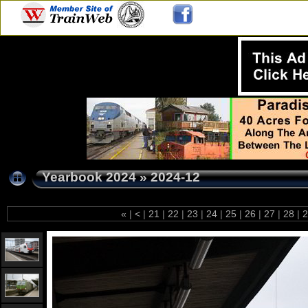
Yearbook 2024
»
2024-12
«
|
<
|
21
|
22
|
23
|
24
|
25
|
26
|
27
|
28
|
2