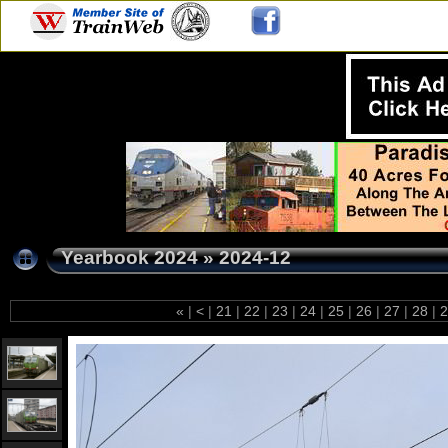
Yearbook 2024
»
2024-12
«
|
<
|
21
|
22
|
23
|
24
|
25
|
26
|
27
|
28
|
2