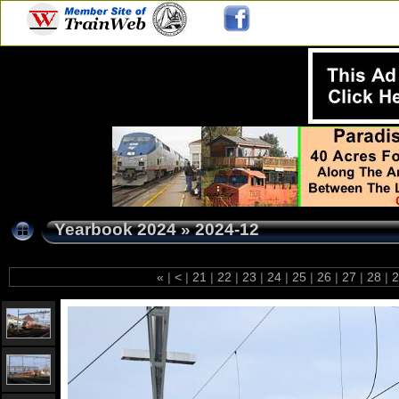
Yearbook 2024
»
2024-12
«
|
<
|
21
|
22
|
23
|
24
|
25
|
26
|
27
|
28
|
2