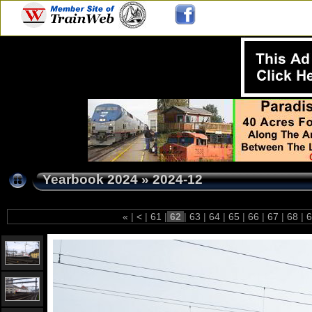
Yearbook 2024
»
2024-12
«
|
<
|
61
|
62
|
63
|
64
|
65
|
66
|
67
|
68
|
6