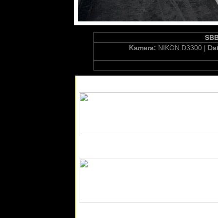
SBB
Kamera:
NIKON D3300 |
Da