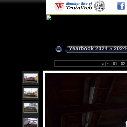
Yearbook 2024
»
2024
«
|
<
|
61
|
62