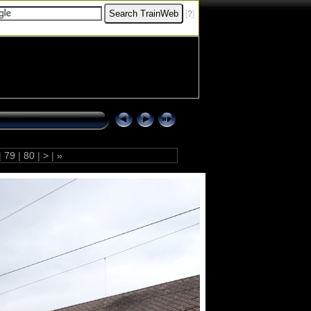
[
?
]
|
79
|
80
|
>
|
»