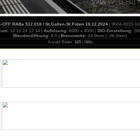
-CFF RABe 512.018 / St.Gallen-St.Fiden 10.12.2024
| 9504-0033-1
tum:
10.12.24 12:14 |
Auflösung:
6000 x 4000 |
ISO-Einstellung:
20
Blendenöffnung:
8.0 |
Brennweite:
24.0mm (~36.0mm)
Anzahl Bilder:
165
|
Hilfe