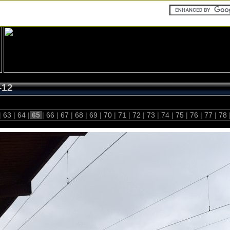
-12
|
63
|
64
|
65
|
66
|
67
|
68
|
69
|
70
|
71
|
72
|
73
|
74
|
75
|
76
|
77
|
78