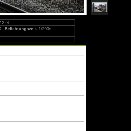
01224
0 |
Belichtungszeit:
1/200s |