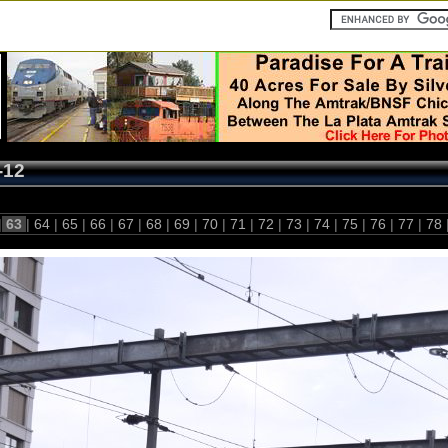
-12
|
63
|
64
|
65
|
66
|
67
|
68
|
69
|
70
|
71
|
72
|
73
|
74
|
75
|
76
|
77
|
78