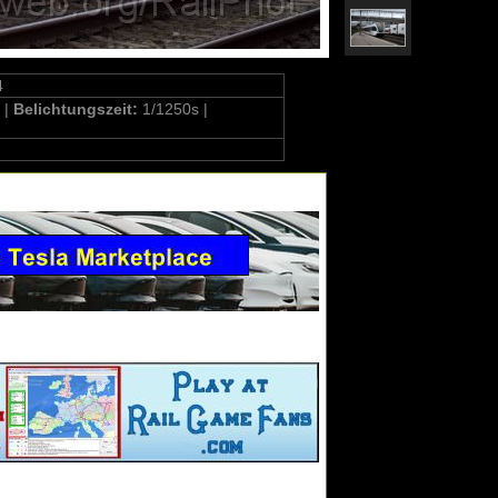
4
 |
Belichtungszeit:
1/1250s |