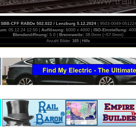
SBB-CFF RABDe 502.022 / Lenzburg 5.12.2024
| 9503-0049-05122
tum:
05.12.24 12:50 |
Auflösung:
6000 x 4000 |
ISO-Einstellung:
400
Blendenöffnung:
5.0 |
Brennweite:
38.0mm (~57.0mm)
Anzahl Bilder:
165
|
Hilfe