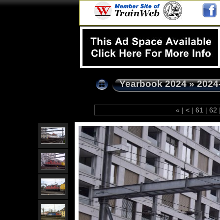
Yearbook 2024
»
2024
«
|
<
|
61
|
62