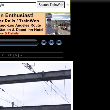
[
?
]
|
79
|
80
|
>
|
»