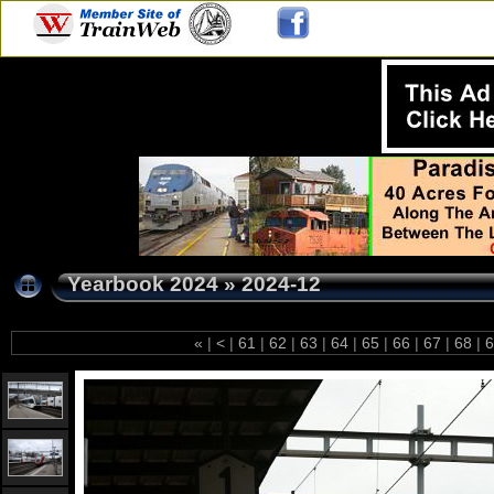
Yearbook 2024
»
2024-12
«
|
<
|
61
|
62
|
63
|
64
|
65
|
66
|
67
|
68
|
6