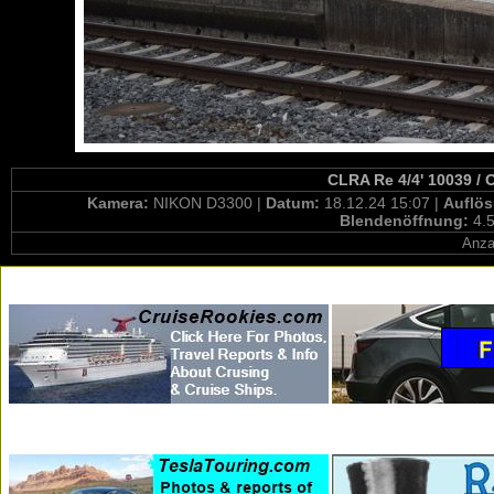
CLRA Re 4/4' 10039 / 
Kamera:
NIKON D3300 |
Datum:
18.12.24 15:07 |
Auflö
Blendenöffnung:
4.5
Anza