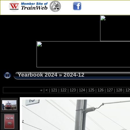
Yearbook 2024
»
2024-12
«
|
<
|
121
|
122
|
123
|
124
|
125
|
126
|
127
|
128
|
12