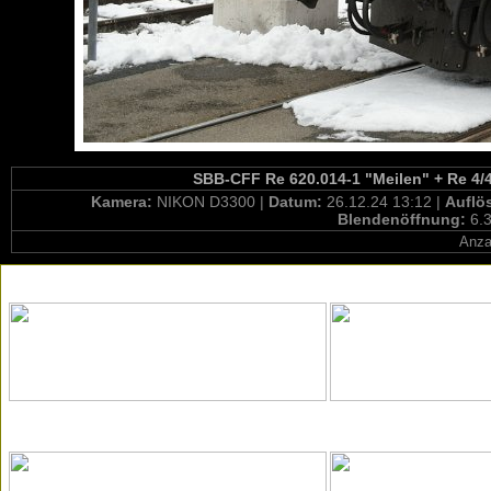
SBB-CFF Re 620.014-1 "Meilen" + Re 4/4
Kamera:
NIKON D3300 |
Datum:
26.12.24 13:12 |
Auflö
Blendenöffnung:
6.3
Anza