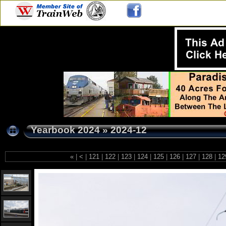
Yearbook 2024
»
2024-12
«
|
<
|
121
|
122
|
123
|
124
|
125
|
126
|
127
|
128
|
12