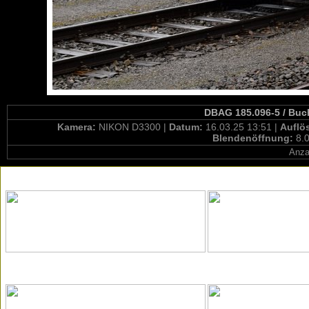
DBAG 185.096-5 / Buc
Kamera:
NIKON D3300 |
Datum:
16.03.25 13:51 |
Auflö
Blendenöffnung:
8.0
Anza