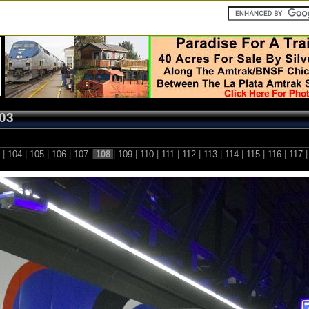
03
3
|
104
|
105
|
106
|
107
|
108
|
109
|
110
|
111
|
112
|
113
|
114
|
115
|
116
|
117
|