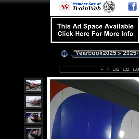
Yearbook2025
»
2025-
«
|
<
|
101
|
102
|
10