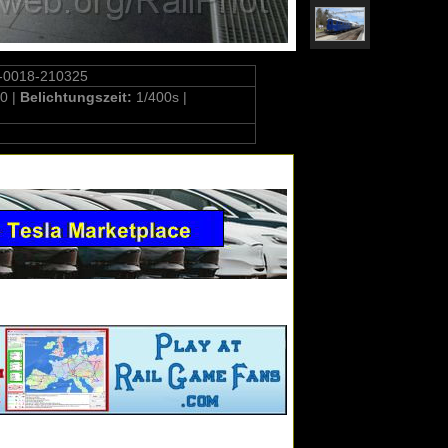
-0018-210325
0 |
Belichtungszeit:
1/400s |