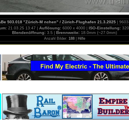
e 503.018 "Zürich-M nchen" / Zürich-Flughafen 21.3.2025
| 9603
tum:
21.03.25 13:47 |
Auflösung:
6000 x 4000 |
ISO-Einstellung:
320
Blendenöffnung:
3.5 |
Brennweite:
18.0mm (~27.0mm)
Anzahl Bilder:
188
|
Hilfe