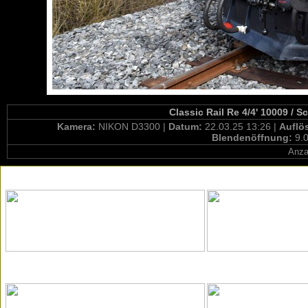
Classic Rail Re 4/4' 10009 / 
Kamera:
NIKON D3300 |
Datum:
22.03.25 13:26 |
Auflö
Blendenöffnung:
9.0
Anza