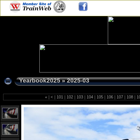
Yearbook2025
»
2025-03
«
|
<
|
101
|
102
|
103
|
104
|
105
|
106
|
107
|
108
|
1