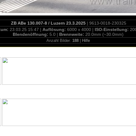
ZB ABe 130.007-8 / Luzern 23.3.2025
| 9613-0018-230325
tum:
23.03.25 15:47 |
Auflösung:
6000 x 4000 |
ISO-Einstellung:
20
Blendenöffnung:
5.0 |
Brennweite:
20.0mm (~30.0mm)
Anzahl Bilder:
188
|
Hilfe