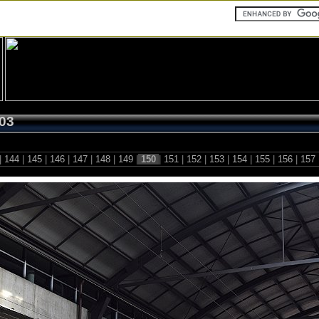
03
|
144
|
145
|
146
|
147
|
148
|
149
|
150
|
151
|
152
|
153
|
154
|
155
|
156
|
157