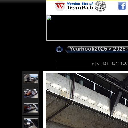
Yearbook2025
»
2025-
«
|
<
|
141
|
142
|
143