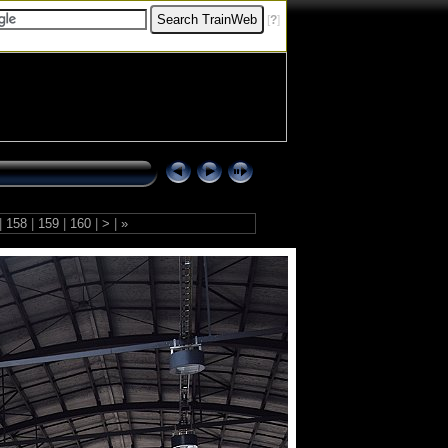
[
?
]
|
158
|
159
|
160
|
>
|
»