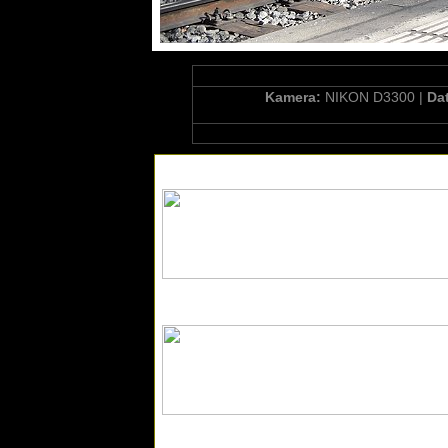
Kamera:
NIKON D3300 |
Da