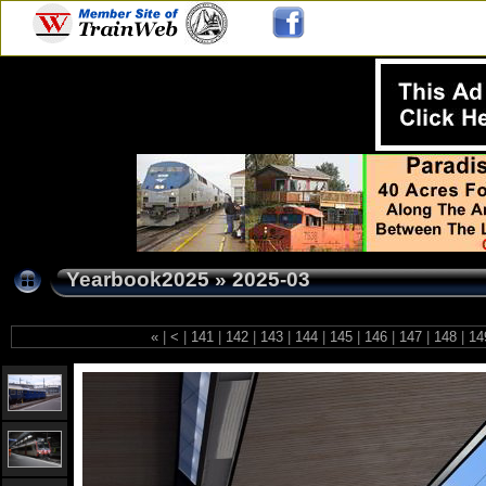
Yearbook2025
»
2025-03
«
|
<
|
141
|
142
|
143
|
144
|
145
|
146
|
147
|
148
|
14