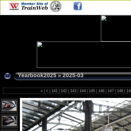
Yearbook2025
»
2025-03
«
|
<
|
141
|
142
|
143
|
144
|
145
|
146
|
147
|
148
|
14