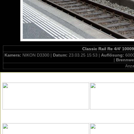
Classic Rail Re 4/4' 1000
Kamera:
NIKON D3300 |
Datum:
23.03.25 15:53 |
Auflösung:
6000
|
Brennwe
Anza