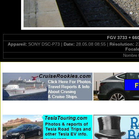
FGV 3733 + 660
Appareil:
SONY DSC-P73 |
Date:
28.05.08 08:55 |
Résolution:
2
Focal
Nombre t