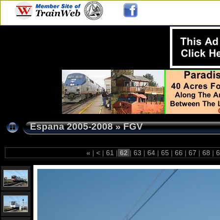
Espana 2005-2008
»
FGV
«
|
<
|
61
|
62
|
63
|
64
|
65
|
66
|
67
|
68
|
6