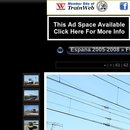
Espana 2005-2008
»
F
«
|
<
|
61
|
62