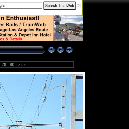
[
?
]
|
79
|
80
|
>
|
»