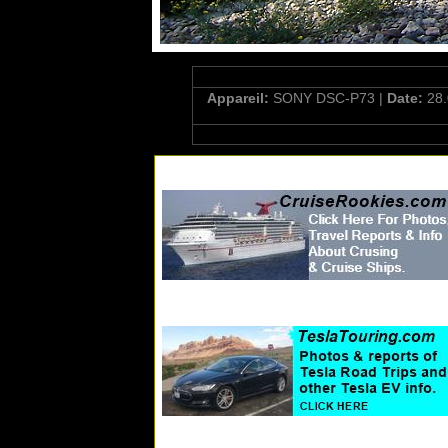
Appareil:
SONY DSC-P73 |
Date:
28.