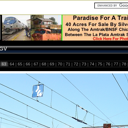
GV
|
63
|
64
|
65
|
66
|
67
|
68
|
69
|
70
|
71
|
72
|
73
|
74
|
75
|
76
|
77
|
78