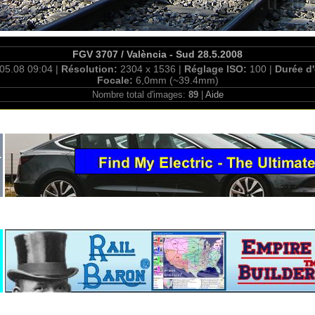
FGV 3707 / València - Sud 28.5.2008
05.08 09:04 |
Résolution:
2304 x 1536 |
Réglage ISO:
100 |
Durée d
Focale:
6,0mm (~39.4mm)
Nombre total d'images:
89
|
Aide