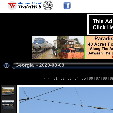
Georgia
»
2020-08-09
«
|
<
|
81
|
82
|
83
|
84
|
85
|
86
|
87
|
88
|
8