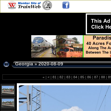
Georgia
»
2020-08-09
«
|
<
|
81
|
82
|
83
|
84
|
85
|
86
|
87
|
88
|
8