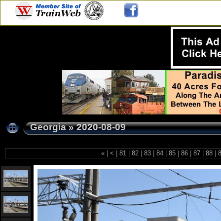
Georgia
»
2020-08-09
«
|
<
|
81
|
82
|
83
|
84
|
85
|
86
|
87
|
88
|