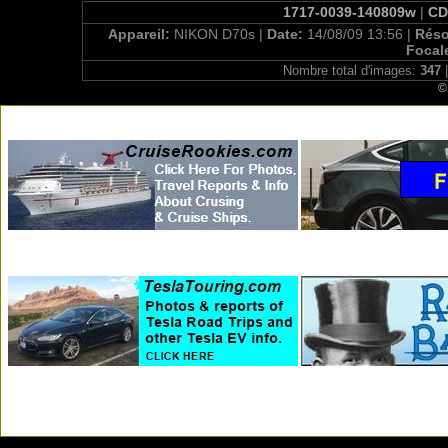
1717-0039-140809w
|
CD
Appareil:
NIKON D70s |
Date:
14/08/09 13:56 |
Réso
Focal
Nombre total d'images:
347
|
©