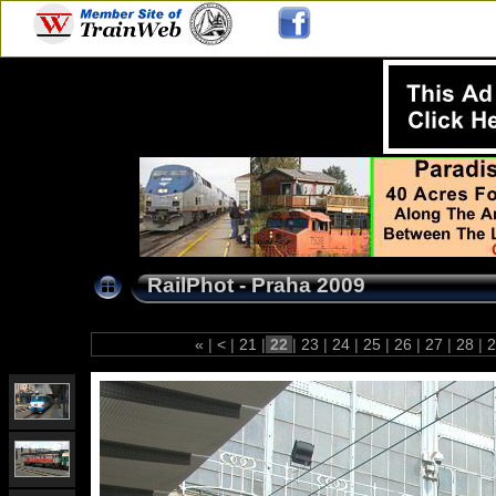
RailPhot - Praha 2009
«
|
<
|
21
|
22
|
23
|
24
|
25
|
26
|
27
|
28
|
2