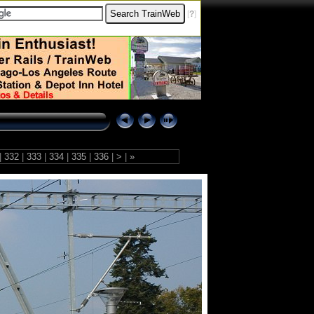
[
?
]
|
332
|
333
|
334
|
335
|
336
|
>
|
»