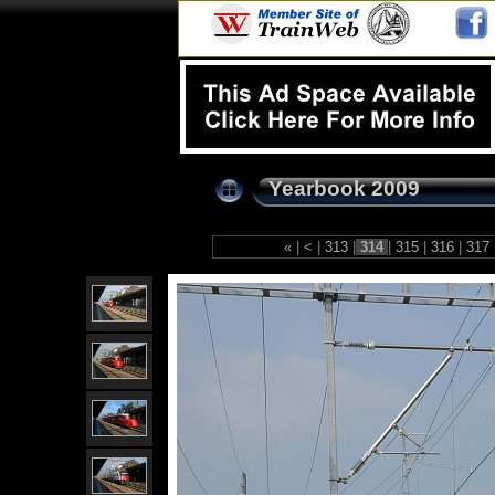
Yearbook 2009
«
|
<
|
313
|
314
|
315
|
316
|
317