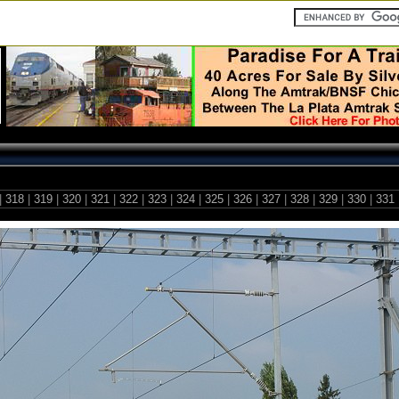
|
318
|
319
|
320
|
321
|
322
|
323
|
324
|
325
|
326
|
327
|
328
|
329
|
330
|
331