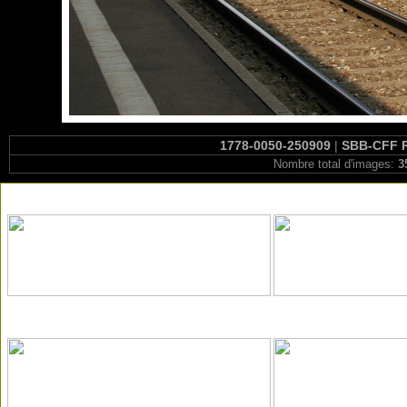
1778-0050-250909
|
SBB-CFF R
Nombre total d'images:
3