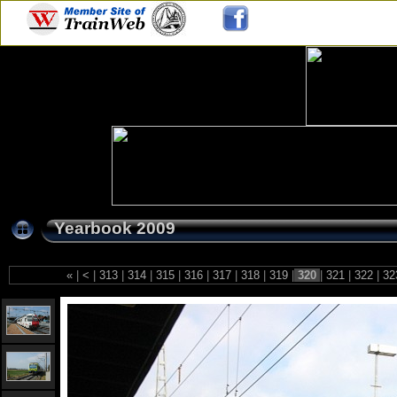
Yearbook 2009
«
|
<
|
313
|
314
|
315
|
316
|
317
|
318
|
319
|
320
|
321
|
322
|
32