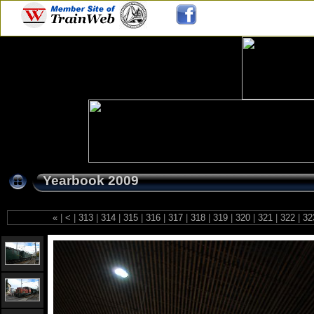
Yearbook 2009
«
|
<
|
313
|
314
|
315
|
316
|
317
|
318
|
319
|
320
|
321
|
322
|
32