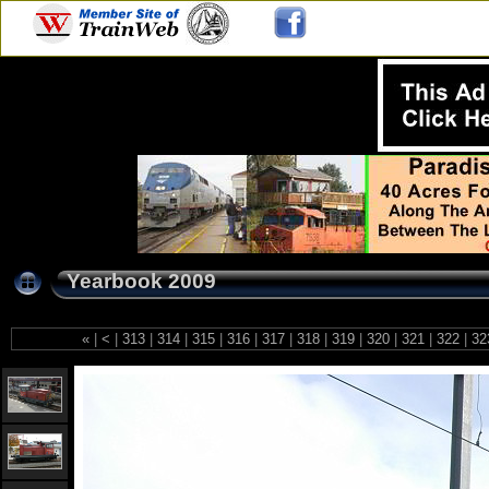
Yearbook 2009
«
|
<
|
313
|
314
|
315
|
316
|
317
|
318
|
319
|
320
|
321
|
322
|
32