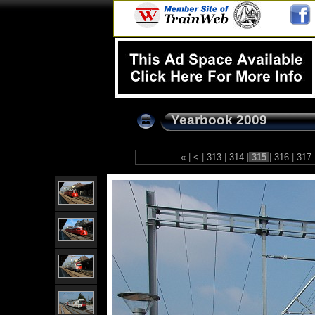
Yearbook 2009
«
|
<
|
313
|
314
|
315
|
316
|
317