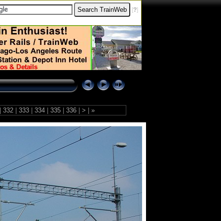
[
?
]
|
332
|
333
|
334
|
335
|
336
|
>
|
»