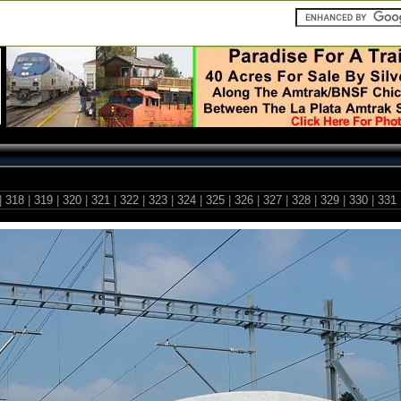
|
318
|
319
|
320
|
321
|
322
|
323
|
324
|
325
|
326
|
327
|
328
|
329
|
330
|
331