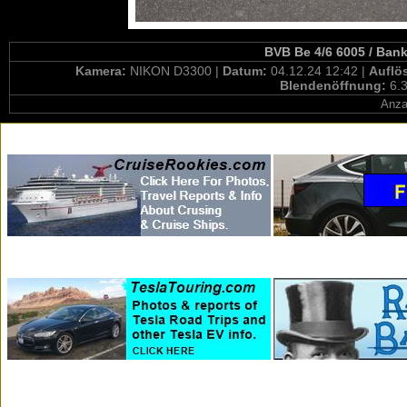
BVB Be 4/6 6005 / Bank
Kamera:
NIKON D3300 |
Datum:
04.12.24 12:42 |
Auflö
Blendenöffnung:
6.3
Anza