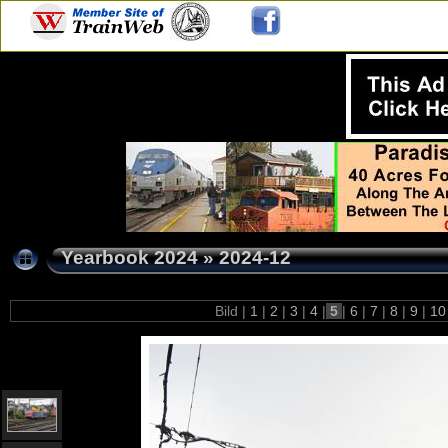
Yearbook 2024
»
2024-12
Bild |
1
|
2
|
3
|
4
|
5
|
6
|
7
|
8
|
9
|
1