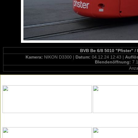
BVB Be 6/8 5010 "Pfister" /
Kamera:
NIKON D3300 |
Datum:
04.12.24 12:43 |
Auflö
Blendenöffnung:
7.1
Anza