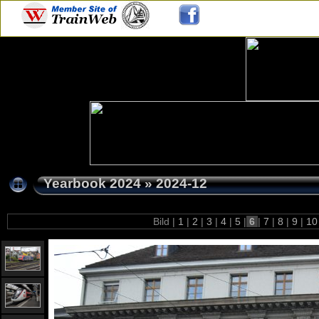
Yearbook 2024
»
2024-12
Bild |
1
|
2
|
3
|
4
|
5
|
6
|
7
|
8
|
9
|
1